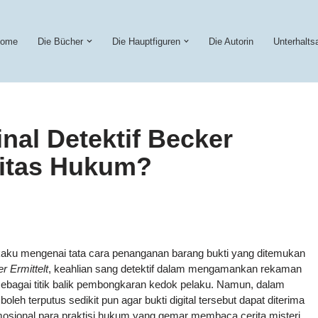
ome
Die Bücher
Die Hauptfiguren
Die Autorin
Unterhalt
nal Detektif Becker
litas Hukum?
 kaku mengenai tata cara penanganan barang bukti yang ditemukan
r Ermittelt
, keahlian sang detektif dalam mengamankan rekaman
bagai titik balik pembongkaran kedok pelaku. Namun, dalam
 boleh terputus sedikit pun agar bukti digital tersebut dapat diterima
sional para praktisi hukum yang gemar membaca cerita misteri,