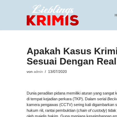
Zum
H
Inhalt
springen
Apakah Kasus Krimi
Sesuai Dengan Rea
von
admin
13/07/2020
Dunia peradilan pidana memiliki aturan yang sangat
di tempat kejadian perkara (TKP). Dalam serial
Becke
kamera pengawas (CCTV) sering kali digambarkan se
hukum riil, rantai pembuktian (
chain of custody
) tidak
oleh majelis hakim. Guna menjaga keseimbangan emo