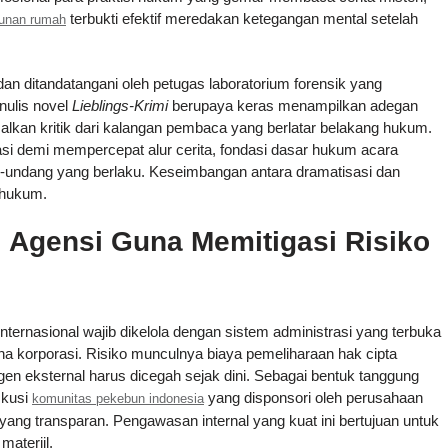
terbukti efektif meredakan ketegangan mental setelah
bunan rumah
dan ditandatangani oleh petugas laboratorium forensik yang
nulis novel
Lieblings-Krimi
berupaya keras menampilkan adegan
alkan kritik dari kalangan pembaca yang berlatar belakang hukum.
si demi mempercepat alur cerita, fondasi dasar hukum acara
-undang yang berlaku. Keseimbangan antara dramatisasi dan
t hukum.
 Agensi Guna Memitigasi Risiko
nternasional wajib dikelola dengan sistem administrasi yang terbuka
na korporasi. Risiko munculnya biaya pemeliharaan hak cipta
en eksternal harus dicegah sejak dini. Sebagai bentuk tanggung
skusi
yang disponsori oleh perusahaan
komunitas pekebun indonesia
u yang transparan. Pengawasan internal yang kuat ini bertujuan untuk
ateriil.