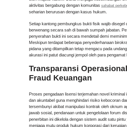
aktivitas bergabung dengan komunitas
sahabat perke
seharian berurusan dengan kasus hukum.
Setiap kantong pembungkus bukti fisik wajib disegel 
berwenang secara sah di bawah sumpah jabatan. Pe
penyerahan bukti ini secara mendetail demi meminim
Meskipun terdapat beberapa penyederhanaan birokra
pidana yang ditampilkan tetap mengacu pada undang
akurasi ini patut diacungi jempol oleh para pengama
Transparansi Operasional
Fraud Keuangan
Proses pengadaan lisensi terjemahan novel kriminal i
dan akuntabel guna menghindari risiko kebocoran da
tersembunyi akibat manipulasi kontrak oleh oknum ag
jawab sosial, pendanaan untuk pengelolaan forum di
penerbitan ini dikelola dengan sistem audit satu pint
menjaga mutu produk hukum korporasi dari kerugian m